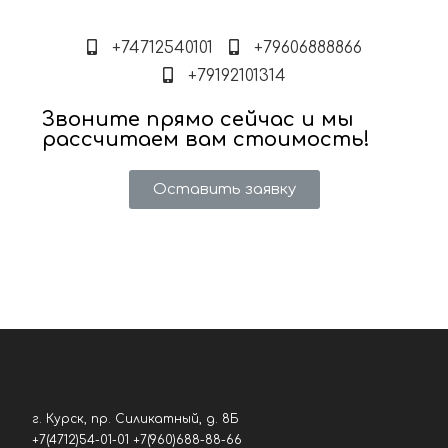
+74712540101
+79606888866
+79192101314
Звоните прямо сейчас и мы
рассчитаем вам стоимость!
Оставить заявку
г. Курск, пр. Силикатный, д. 8Б
+7(4712)54-01-01 +7(960)688-88-66