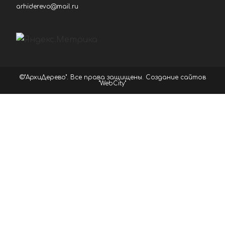
arhiderevo@mail.ru
©"АрхиДерево". Все права защищены.
Создание сайтов
"WebCity"